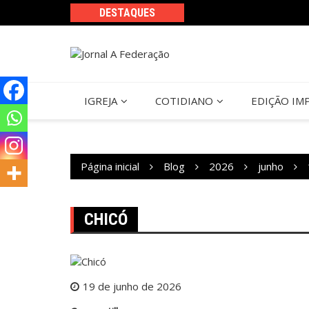
Ir
DESTAQUES
para
o
conteúdo
IGREJA
COTIDIANO
EDIÇÃO IM
Página inicial
Blog
2026
junho
CHICÓ
19 de junho de 2026