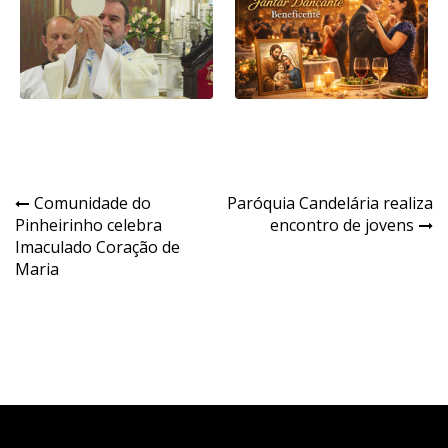
Navegação
Comunidade do
Paróquia Candelária realiza
Pinheirinho celebra
encontro de jovens
de
Imaculado Coração de
Post
Maria