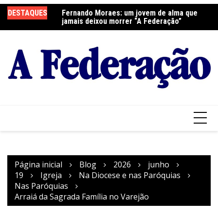
Ir
DESTAQUES
Fernando Moraes: um jovem de alma que
Curso Oração e Vida na Paróquia São José
Ce
para
jamais deixou morrer “A Federação”
S
o
conteúdo
Página inicial
Blog
2026
junho
19
Igreja
Na Diocese e nas Paróquias
Nas Paróquias
Arraiá da Sagrada Família no Varejão