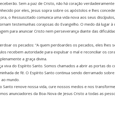
receberão. Sem a paz de Cristo, não há coração verdadeiramente 
onhecido por eles, Jesus sopra sobre os apóstolos e lhes concede
ra, o Ressuscitado comunica uma vida nova aos seus discípulos,
e tornam testemunhas corajosas do Evangelho. O medo dá lugar à
ragem para anunciar Cristo nem perseverança diante das dificuldad
 perdoar os pecados: “A quem perdoardes os pecados, eles lhes 
cípulos recebem autoridade para expulsar o mal e reconciliar os c
plenamente a graça divina.
a viva do Espírito Santo. Somos chamados a abrir as portas do c
caminhada de fé. O Espírito Santo continua sendo derramado sobr
r ao mundo.
o Santo renove nossa vida, cure nossos medos e nos transform
jamos anunciadores da Boa-Nova de Jesus Cristo a todas as pess