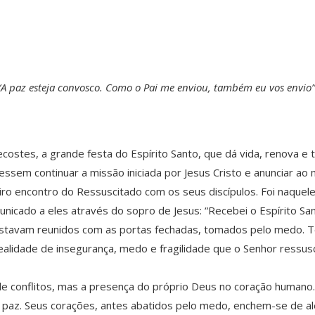
“A paz esteja convosco. Como o Pai me enviou, também eu vos envio”
stes, a grande festa do Espírito Santo, que dá vida, renova e tr
sem continuar a missão iniciada por Jesus Cristo e anunciar ao
iro encontro do Ressuscitado com os seus discípulos. Foi naque
nicado a eles através do sopro de Jesus: “Recebei o Espírito San
os estavam reunidos com as portas fechadas, tomados pelo medo.
alidade de insegurança, medo e fragilidade que o Senhor ressusc
de conflitos, mas a presença do próprio Deus no coração humano
 paz. Seus corações, antes abatidos pelo medo, enchem-se de ale