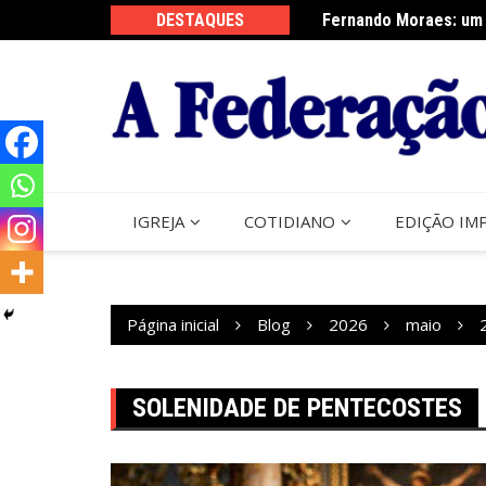
Ir
DESTAQUES
Fernando Moraes: um 
Curso Oração e Vida 
para
o
conteúdo
IGREJA
COTIDIANO
EDIÇÃO IM
Página inicial
Blog
2026
maio
SOLENIDADE DE PENTECOSTES