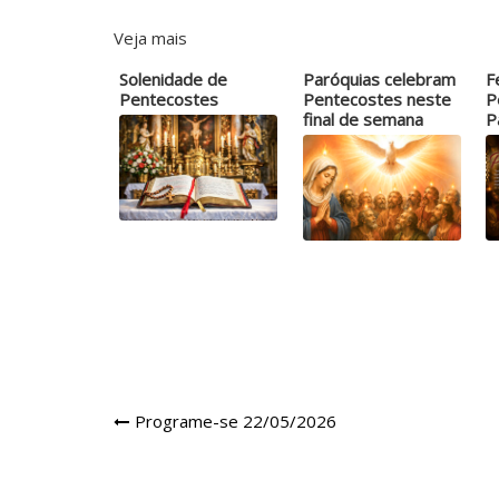
Veja mais
Solenidade de
Paróquias celebram
F
Pentecostes
Pentecostes neste
P
final de semana
P
c
Navegação
Programe-se 22/05/2026
de