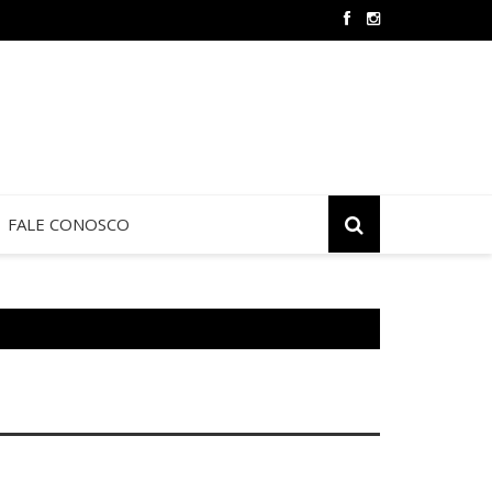
 de Jericó termina neste sábado na São Judas Tadeu
FALE CONOSCO