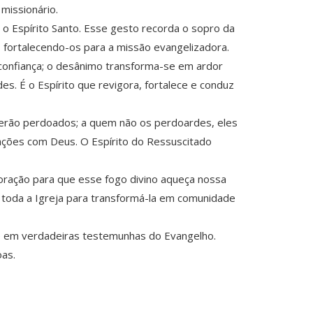
missionário.
 o Espírito Santo. Esse gesto recorda o sopro da
 fortalecendo-os para a missão evangelizadora.
 confiança; o desânimo transforma-se em ardor
es. É o Espírito que revigora, fortalece e conduz
serão perdoados; a quem não os perdoardes, eles
orações com Deus. O Espírito do Ressuscitado
oração para que esse fogo divino aqueça nossa
e toda a Igreja para transformá-la em comunidade
e em verdadeiras testemunhas do Evangelho.
oas.