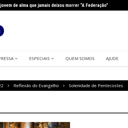
jovem de alma que jamais deixou morrer “A Federação”
na Paróquia São José
Cerco
PRESSA
ESPECIAIS
QUEM SOMOS
AJUDE
22
Reflexão do Evangelho
Solenidade de Pentecostes