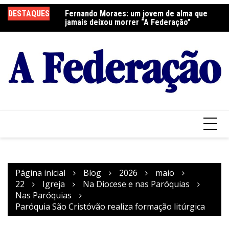
Ir
elebra a Festa do
DESTAQUES
Fernando Moraes: um jovem de alma que
Cu
para
jamais deixou morrer “A Federação”
o
conteúdo
Página inicial
Blog
2026
maio
22
Igreja
Na Diocese e nas Paróquias
Nas Paróquias
Paróquia São Cristóvão realiza formação litúrgica