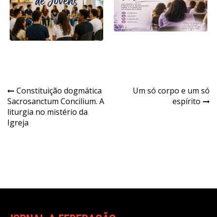
Navegação
Constituição dogmática
Um só corpo e um só
Sacrosanctum Concilium. A
espírito
de
liturgia no mistério da
Post
Igreja