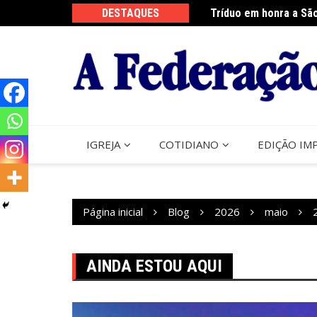
Ir
 sábado
DESTAQUES
Tríduo em honra a Sã
para
o
conteúdo
IGREJA
COTIDIANO
EDIÇÃO IM
Página inicial
Blog
2026
maio
AINDA ESTOU AQUI