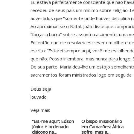
Eu estava perfeitamente consciente que não havia
recebeu de seus pais um mínimo sobre religião. L
advertidos que “somente onde houver disciplina (o
Ao aproximar-se o Natal, João disse que comprari
“forçar a barra” sobre assunto casamento, uma v
Foi então que ele resolveu escrever um bilhete de
escrito: “Estarei sempre aqui, você me escolhendo
que não. Posso ir embora, mas nunca para longe. S
De sua parte, Maria deu-lhe um estojo semelhante 
sacramentos foram ministrados logo em seguida: 
Deus seja
louvado!
Veja mais
“Eis-me aqui”: Edson
O bispo missionário
Júnior é ordenado
em Camarões: África
diácono na…
sofre, mas a…