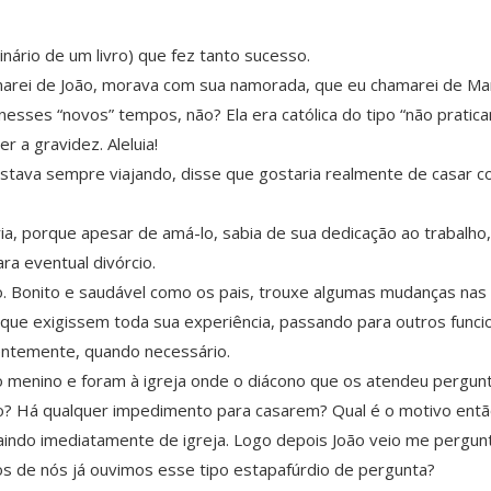
ginário de um livro) que fez tanto sucesso.
ei de João, morava com sua namorada, que eu chamarei de Maria
nesses “novos” tempos, não? Ela era católica do tipo “não pratic
r a gravidez. Aleluia!
estava sempre viajando, disse que gostaria realmente de casar c
a, porque apesar de amá-lo, sabia de sua dedicação ao trabalho
ra eventual divórcio.
 Bonito e saudável como os pais, trouxe algumas mudanças nas ro
 que exigissem toda sua experiência, passando para outros func
ientemente, quando necessário.
o menino e foram à igreja onde o diácono que os atendeu pergu
o? Há qualquer impedimento para casarem? Qual é o motivo entã
saindo imediatamente de igreja. Logo depois João veio me pergun
os de nós já ouvimos esse tipo estapafúrdio de pergunta?