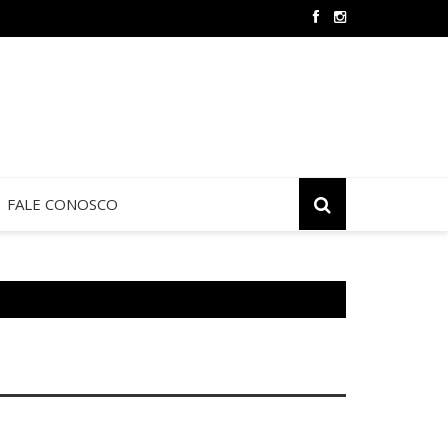
scanos Seculares realizam ação solidária
FALE CONOSCO