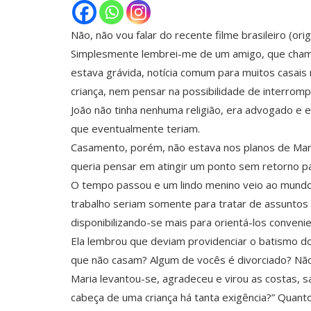
Não, não vou falar do recente filme brasileiro (ori
Simplesmente lembrei-me de um amigo, que chamar
estava grávida, notícia comum para muitos casais 
criança, nem pensar na possibilidade de interrompe
João não tinha nenhuma religião, era advogado e 
que eventualmente teriam.
Casamento, porém, não estava nos planos de Mari
queria pensar em atingir um ponto sem retorno pa
O tempo passou e um lindo menino veio ao mundo.
trabalho seriam somente para tratar de assuntos
disponibilizando-se mais para orientá-los conven
Ela lembrou que deviam providenciar o batismo d
que não casam? Algum de vocês é divorciado? Nã
Maria levantou-se, agradeceu e virou as costas, 
cabeça de uma criança há tanta exigência?” Quant