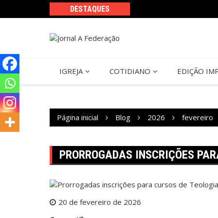
Ir
DESTAQUES
para
o
conteúdo
IGREJA
COTIDIANO
EDIÇÃO IM
Página inicial
Blog
2026
fevereiro
PRORROGADAS INSCRIÇÕES PARA
20 de fevereiro de 2026