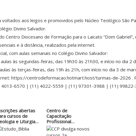
ia voltados aos leigos e promovidos pelo Núcleo Teológico São P
légio Divino Salvador.
 do Centro Diocesano de Formação para o Laicato “Dom Gabriel”,
ciais e à distância, realizados pela internet.
ial, com aulas semanais no Colégio Divino Salvador:
aulas às segundas-feiras, das 19h30 às 21h30, e início no dia 2 
 aulas às terças-feiras, das 19h às 21h, com início no dia 3 de 
ternet: https://centrodeformacao.hotmart.host/turmas-de-2026 .
1) 4013-6570 | (11) 4022-5559 | (11) 97301-3988 | (11) 99822-3
nscrições abertas
Centro de
ara cursos de
Capacitação
eologia e Liturgia
Profissional
m Itu
divulga…