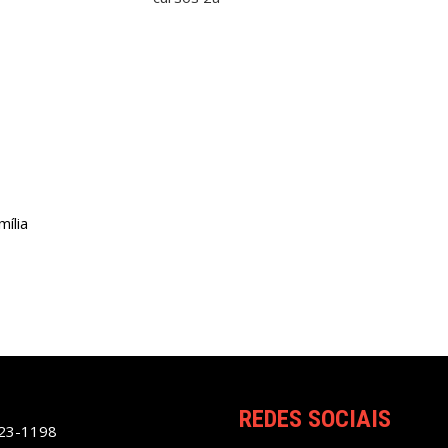
ília
REDES SOCIAIS
023-1198