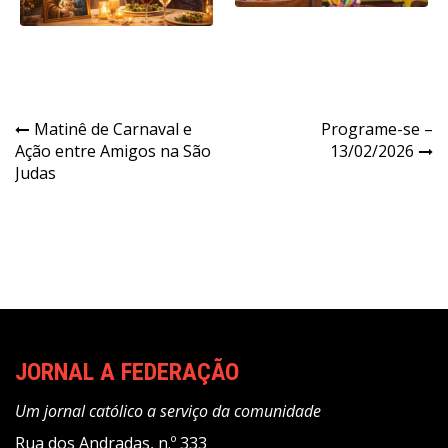
Navegação
Matinê de Carnaval e
Programe-se –
Ação entre Amigos na São
13/02/2026
de
Judas
Post
JORNAL A FEDERAÇÃO
Um jornal católico a serviço da comunidade
Rua dos Andradas, n.º 333