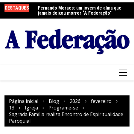
Ir
elebra a Festa do
DESTAQUES
Fernando Moraes: um jovem de alma que
Cu
para
jamais deixou morrer “A Federação”
o
conteúdo
Página inicial
Blog
2026
fevereiro
13
Igreja
Programe-se
Sagrada Família realiza Encontro de Espiritualidade
Paroquial