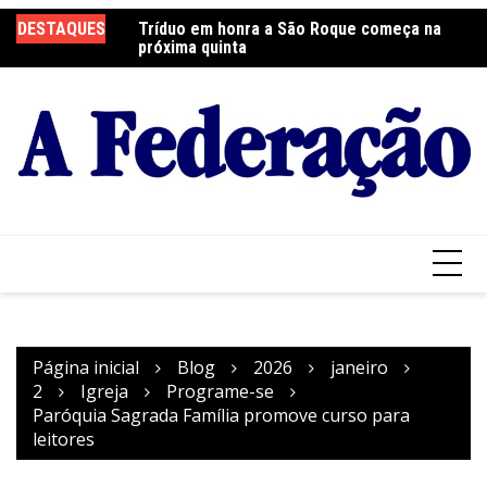
Ir
 será neste sábado
DESTAQUES
Tríduo em honra a São Roque começa na
Fr
para
próxima quinta
so
o
conteúdo
Página inicial
Blog
2026
janeiro
2
Igreja
Programe-se
Paróquia Sagrada Família promove curso para
leitores