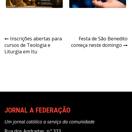
Navegação
Inscrições abertas para
Festa de São Benedito
cursos de Teologia e
começa neste domingo
de
Liturgia em Itu
Post
JORNAL A FEDERAÇÃO
Um jornal católico a serviço da comunidade
Rua dos Andradas, n.º 333