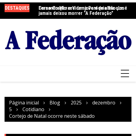
Ir
DESTAQUES
Fernando Moraes: um jovem de alma que
Curso Oração e Vida na Paróquia São José
Ce
para
jamais deixou morrer “A Federação”
S
o
conteúdo
Página inicial
Blog
2025
dezembro
5
Cotidiano
Cortejo de Natal ocorre neste sábado