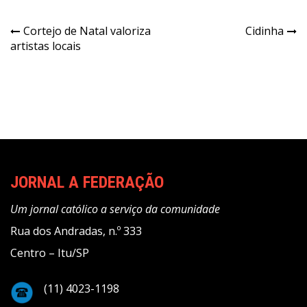
Navegação
Cortejo de Natal valoriza
Cidinha
artistas locais
de
Post
JORNAL A FEDERAÇÃO
Um jornal católico a serviço da comunidade
Rua dos Andradas, n.º 333
Centro – Itu/SP
(11) 4023-1198