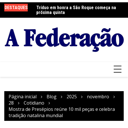
Ir
 será neste sábado
DESTAQUES
Tríduo em honra a São Roque começa na
Fr
para
próxima quinta
so
o
conteúdo
Página inicial
Blog
2025
novembro
28
Cotidiano
Mostra de Presépios reúne 10 mil peças e celebra
tradição natalina mundial