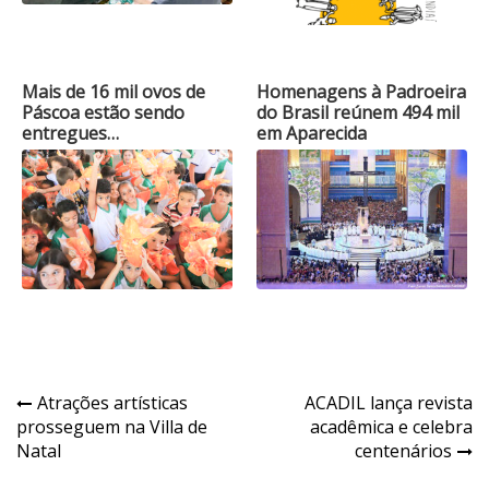
Mais de 16 mil ovos de
Homenagens à Padroeira
Páscoa estão sendo
do Brasil reúnem 494 mil
entregues…
em Aparecida
Navegação
Atrações artísticas
ACADIL lança revista
prosseguem na Villa de
acadêmica e celebra
de
Natal
centenários
Post