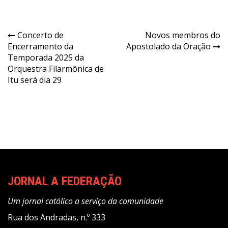
Navegação
Concerto de
Novos membros do
Encerramento da
Apostolado da Oração
de
Temporada 2025 da
Post
Orquestra Filarmônica de
Itu será dia 29
JORNAL A FEDERAÇÃO
Um jornal católico a serviço da comunidade
Rua dos Andradas, n.º 333