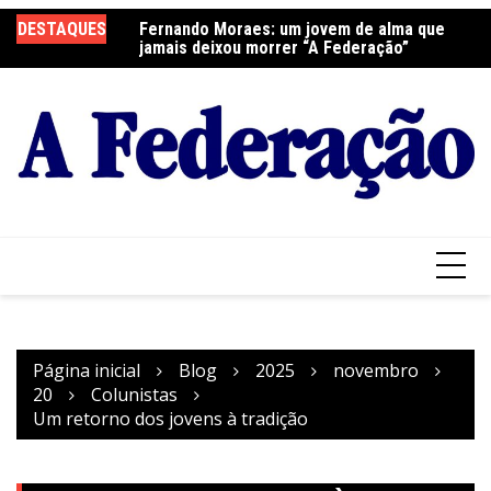
Ir
DESTAQUES
Fernando Moraes: um jovem de alma que
Curso Oração e Vida na Paróquia São José
Ce
para
jamais deixou morrer “A Federação”
S
o
conteúdo
Página inicial
Blog
2025
novembro
20
Colunistas
Um retorno dos jovens à tradição