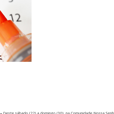
 –
Deste sábado (22) a domingo (30), na Comunidade Nossa Senho