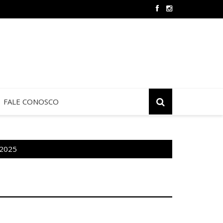
ia São Marcos promove formação para Pastoral do Dízimo
FALE CONOSCO
/2025