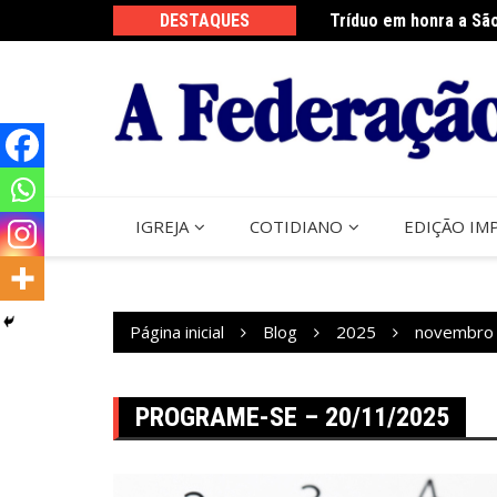
Ir
DESTAQUES
Tríduo em honra a Sã
Franciscanos Seculare
para
o
conteúdo
IGREJA
COTIDIANO
EDIÇÃO IM
Página inicial
Blog
2025
novembro
PROGRAME-SE – 20/11/2025