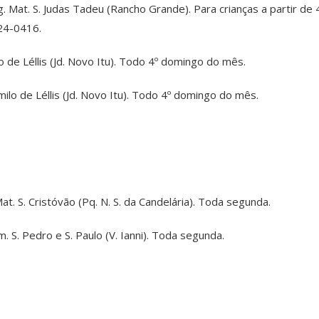
g. Mat. S. Judas Tadeu (Rancho Grande). Para crianças a partir d
024-0416.
lo de Léllis (Jd. Novo Itu). Todo 4º domingo do mês.
milo de Léllis (Jd. Novo Itu). Todo 4º domingo do mês.
at. S. Cristóvão (Pq. N. S. da Candelária). Toda segunda.
 S. Pedro e S. Paulo (V. Ianni). Toda segunda.