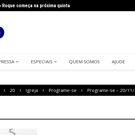
o Roque começa na próxima quinta
s realizam ação solidária
Foran
PRESSA
ESPECIAIS
QUEM SOMOS
AJUDE
20
Igreja
Programe-se
Programe-se – 20/11