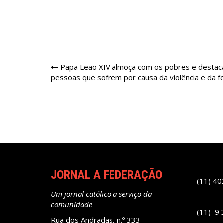
Navegação
Papa Leão XIV almoça com os pobres e destac
pessoas que sofrem por causa da violência e da 
de
Post
JORNAL A FEDERAÇÃO
(11) 4
Um jornal católico a serviço da
comunidade
(11) 9
Rua dos Andradas, n.º 333