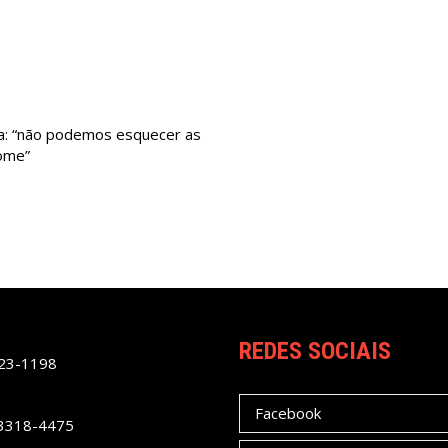
a: “não podemos esquecer as
fome”
REDES SOCIAIS
023-1198
Facebook
 3318-4475