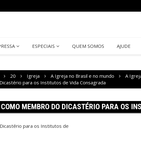
PRESSA
ESPECIAIS
QUEM SOMOS
AJUDE
20
Igreja
A Igreja no Brasil e no mundo
A Igrej
castério para os Institutos de Vida Consagrada
 COMO MEMBRO DO DICASTÉRIO PARA OS IN