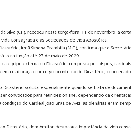
a Silva (CP), recebeu nesta terça-feira, 11 de novembro, a carta
 Vida Consagrada e as Sociedades de Vida Apostólica.
icastério, irmã Simona Brambilla (M.C.), confirma que o Secretári
á-lo na função até 27 de maio de 2029.
e da equipe externa do Dicastério, composta por bispos, cardeai
ua em colaboração com o grupo interno do Dicastério, coordenad
 o Dicastério solicita, especialmente quando se trata de document
er convocados para reuniões on-line, dependendo da orientação 
 a condução do Cardeal João Braz de Aviz, as plenárias eram sem
ao Dicastério, dom Amilton destacou a importância da vida cons