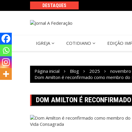
Ir
DESTAQUES
para
o
conteúdo
IGREJA
COTIDIANO
EDIÇÃO IM
Página inicial
Blog
2025
novembro
Dom Amilton é reconfirmado como membro do Di
DOM AMILTON É RECONFIRMADO