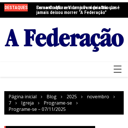
Ir
DESTAQUES
Fernando Moraes: um jovem de alma que
Curso Oração e Vida na Paróquia São José
Ce
para
jamais deixou morrer “A Federação”
S
o
conteúdo
Página inicial
Blog
2025
novembro
7
Igreja
Programe-se
Programe-se – 07/11/2025