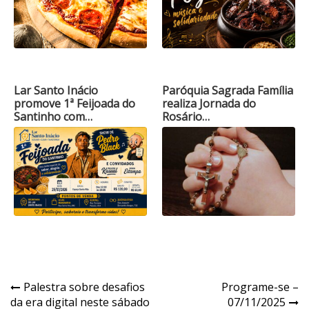
Lar Santo Inácio
Paróquia Sagrada Família
promove 1ª Feijoada do
realiza Jornada do
Santinho com…
Rosário…
Navegação
Palestra sobre desafios
Programe-se –
da era digital neste sábado
07/11/2025