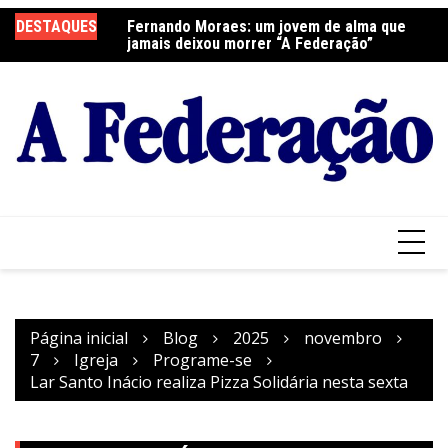
Ir
elebra a Festa do
DESTAQUES
Fernando Moraes: um jovem de alma que
Cu
para
jamais deixou morrer “A Federação”
o
conteúdo
Página inicial
Blog
2025
novembro
7
Igreja
Programe-se
Lar Santo Inácio realiza Pizza Solidária nesta sexta