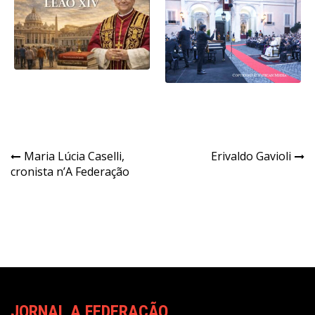
Navegação
Maria Lúcia Caselli,
Erivaldo Gavioli
cronista n’A Federação
de
Post
JORNAL A FEDERAÇÃO