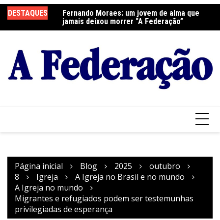
Ir
DESTAQUES
Fernando Moraes: um jovem de alma que
Curso Oração e Vida na Paróquia São José
Ce
para
jamais deixou morrer “A Federação”
S
o
conteúdo
Página inicial
Blog
2025
outubro
8
Igreja
A Igreja no Brasil e no mundo
A Igreja no mundo
Migrantes e refugiados podem ser testemunhas
privilegiadas de esperança