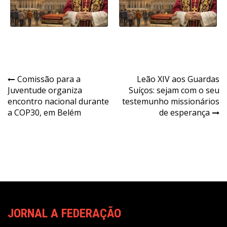
Navegação
Comissão para a
Leão XIV aos Guardas
Juventude organiza
Suíços: sejam com o seu
de
encontro nacional durante
testemunho missionários
Post
a COP30, em Belém
de esperança
JORNAL A FEDERAÇÃO