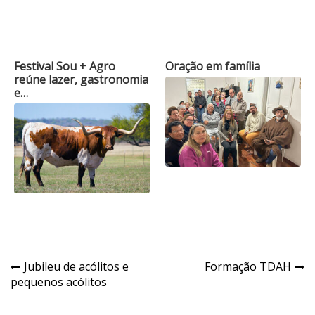
Festival Sou + Agro
Oração em família
reúne lazer, gastronomia
e…
Navegação
Jubileu de acólitos e
Formação TDAH
pequenos acólitos
de