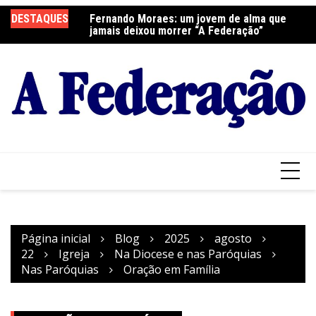
Ir
elebra a Festa do
DESTAQUES
Fernando Moraes: um jovem de alma que
Cu
para
jamais deixou morrer “A Federação”
o
conteúdo
Página inicial
Blog
2025
agosto
22
Igreja
Na Diocese e nas Paróquias
Nas Paróquias
Oração em Família