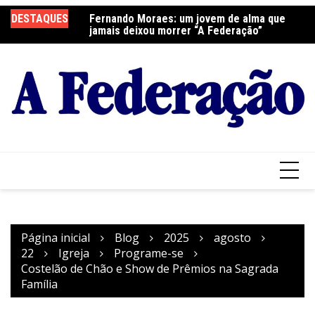
Ir
DESTAQUES
Fernando Moraes: um jovem de alma que
Curso Oração e Vida na Paróquia São José
Ce
para
jamais deixou morrer “A Federação”
S
o
conteúdo
Página inicial
Blog
2025
agosto
22
Igreja
Programe-se
Costelão de Chão e Show de Prêmios na Sagrada
Família