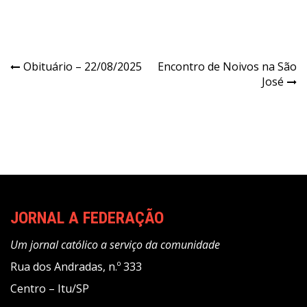
Navegação
Obituário – 22/08/2025
Encontro de Noivos na São
José
de
Post
JORNAL A FEDERAÇÃO
Um jornal católico a serviço da comunidade
Rua dos Andradas, n.º 333
Centro – Itu/SP