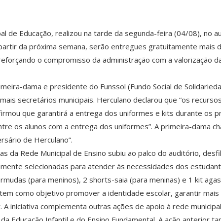
pal de Educação, realizou na tarde da segunda-feira (04/08), no a
 partir da próxima semana, serão entregues gratuitamente mais d
reforçando o compromisso da administração com a valorização da
imeira-dama e presidente do Funssol (Fundo Social de Solidarieda
emais secretários municipais. Herculano declarou que “os recur
irmou que garantirá a entrega dos uniformes e kits durante os 
 entre os alunos com a entrega dos uniformes”. A primeira-dama c
rsário de Herculano”.
as da Rede Municipal de Ensino subiu ao palco do auditório, des
mente selecionadas para atender às necessidades dos estudantes
mudas (para meninos), 2 shorts-saia (para meninas) e 1 kit agasal
tem como objetivo promover a identidade escolar, garantir mais 
r. A iniciativa complementa outras ações de apoio à rede municip
da Educação Infantil e do Ensino Fundamental. A ação anterior t