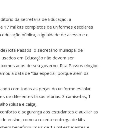
uditório da Secretaria de Educação, a
e 17 mil kits completos de uniformes escolares
 educação pública, a igualdade de acesso e o
de) Rita Passos, o secretário municipal de
sos usados em Educação não devem ser
próximos anos de seu governo. Rita Passos elogiou
hamou a data de “dia especial, porque além da
filando com todas as peças do uniforme escolar
 de diferentes faixas etárias: 3 camisetas, 1
ho (blusa e calça).
conforto e segurança aos estudantes e auxiliar as
al de ensino, como a recente entrega de kits
ambém beneficiou mais de 17 mil estudantes e