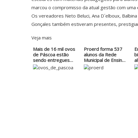
marcou o compromisso da atual gestão com uma ed
Os vereadores Neto Beluci, Ana D´elboux, Balbina S
Gonçales também estiveram presentes, prestigia
Veja mais
Mais de 16 mil ovos
Proerd forma 537
E
de Páscoa estão
alunos da Rede
b
sendo entregues…
Municipal de Ensino
a
em Itu