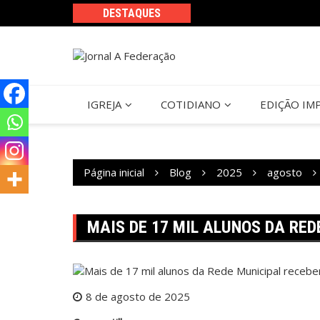
Ir
DESTAQUES
para
o
conteúdo
IGREJA
COTIDIANO
EDIÇÃO IM
Página inicial
Blog
2025
agosto
MAIS DE 17 MIL ALUNOS DA RE
8 de agosto de 2025