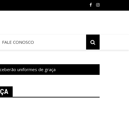
FALE CONOSCO
eceberão uniformes de graça
AÇA