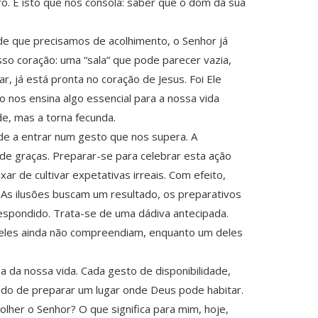
ro. É isto que nos consola: saber que o dom da sua
de que precisamos de acolhimento, o Senhor já
o coração: uma “sala” que pode parecer vazia,
, já está pronta no coração de Jesus. Foi Ele
 nos ensina algo essencial para a nossa vida
de, mas a torna fecunda.
ade a entrar num gesto que nos supera. A
o de graças. Preparar-se para celebrar esta ação
xar de cultivar expetativas irreais. Com efeito,
 As ilusões buscam um resultado, os preparativos
espondido. Trata-se de uma dádiva antecipada.
 eles ainda não compreendiam, enquanto um deles
 da nossa vida. Cada gesto de disponibilidade,
modo de preparar um lugar onde Deus pode habitar.
lher o Senhor? O que significa para mim, hoje,