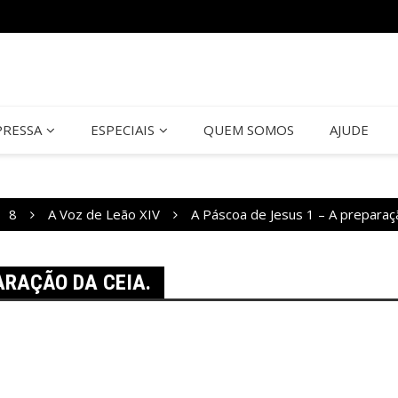
PRESSA
ESPECIAIS
QUEM SOMOS
AJUDE
8
A Voz de Leão XIV
A Páscoa de Jesus 1 – A preparaçã
ARAÇÃO DA CEIA.