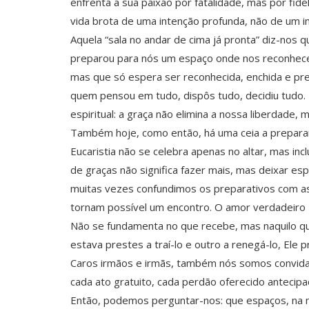
enfrenta a sua paixão por fatalidade, mas por fid
vida brota de uma intenção profunda, não de um i
Aquela “sala no andar de cima já pronta” diz-nos
preparou para nós um espaço onde nos reconhecer
mas que só espera ser reconhecida, enchida e pres
quem pensou em tudo, dispôs tudo, decidiu tudo. 
espiritual: a graça não elimina a nossa liberdade
Também hoje, como então, há uma ceia a preparar.
Eucaristia não se celebra apenas no altar, mas inc
de graças não significa fazer mais, mas deixar espa
muitas vezes confundimos os preparativos com as 
tornam possível um encontro. O amor verdadeiro –
Não se fundamenta no que recebe, mas naquilo qu
estava prestes a traí-lo e outro a renegá-lo, Ele
Caros irmãos e irmãs, também nós somos convidado
cada ato gratuito, cada perdão oferecido antecip
Então, podemos perguntar-nos: que espaços, na mi