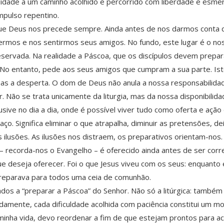
elidade a um caminho acolhido e percorrido com liberdade e esme
mpulso repentino.
 que Deus nos precede sempre. Ainda antes de nos darmos conta 
mos e nos sentirmos seus amigos. No fundo, este lugar é o noss
ervada. Na realidade a Páscoa, que os discípulos devem preparar
No entanto, pede aos seus amigos que cumpram a sua parte. Isto
, mas a desperta. O dom de Deus não anula a nossa responsabilida
 Não se trata unicamente da liturgia, mas da nossa disponibilid
lusive no dia a dia, onde é possível viver tudo como oferta e açã
ço. Significa eliminar o que atrapalha, diminuir as pretensões, dei
ilusões. As ilusões nos distraem, os preparativos orientam-nos.
 recorda-nos o Evangelho – é oferecido ainda antes de ser corr
e deseja oferecer. Foi o que Jesus viveu com os seus: enquanto
 preparava para todos uma ceia de comunhão.
s a “preparar a Páscoa” do Senhor. Não só a litúrgica: também a
adamente, cada dificuldade acolhida com paciência constitui um 
nha vida, devo reordenar a fim de que estejam prontos para aco