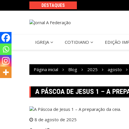
Ir
DESTAQUES
para
o
conteúdo
IGREJA
COTIDIANO
EDIÇÃO IM
Página inicial
Blog
2025
agosto
A PÁSCOA DE JESUS 1 – A PREP
8 de agosto de 2025