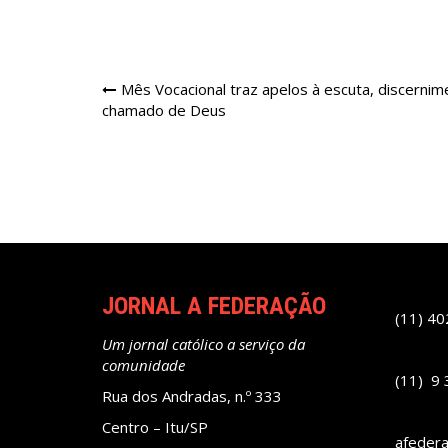
Navegação
Mês Vocacional traz apelos à escuta, discern
chamado de Deus
de
Post
JORNAL A FEDERAÇÃO
(11) 4
Um jornal católico a serviço da
comunidade
(11) 9
Rua dos Andradas, n.º 333
Centro – Itu/SP
afeder