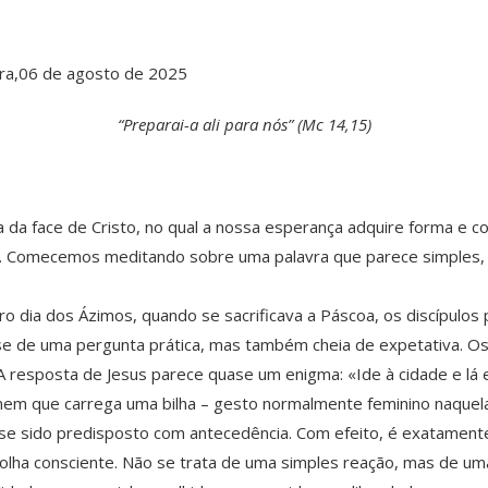
ira,06 de agosto de 2025
“Preparai-a ali para nós” (Mc 14,15)
 da face de Cristo, no qual a nossa esperança adquire forma e co
us. Comecemos meditando sobre uma palavra que parece simples
o dia dos Ázimos, quando se sacrificava a Páscoa, os discípulo
-se de uma pergunta prática, mas também cheia de expetativa. Os
A resposta de Jesus parece quase um enigma: «Ide à cidade e l
mem que carrega uma bilha – gesto normalmente feminino naquela
se sido predisposto com antecedência. Com efeito, é exatamente
olha consciente. Não se trata de uma simples reação, mas de um