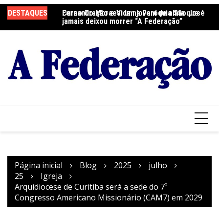
Ir
DESTAQUES
Fernando Moraes: um jovem de alma que
Curso Oração e Vida na Paróquia São José
Ce
para
jamais deixou morrer “A Federação”
S
o
conteúdo
Página inicial
Blog
2025
julho
25
Igreja
Arquidiocese de Curitiba será a sede do 7º
Congresso Americano Missionário (CAM7) em 2029