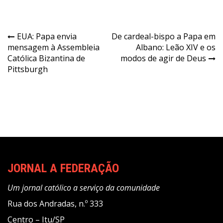
Navegação
EUA: Papa envia
De cardeal-bispo a Papa em
mensagem à Assembleia
Albano: Leão XIV e os
de
Católica Bizantina de
modos de agir de Deus
Post
Pittsburgh
JORNAL A FEDERAÇÃO
Um jornal católico a serviço da comunidade
Rua dos Andradas, n.º 333
Centro – Itu/SP