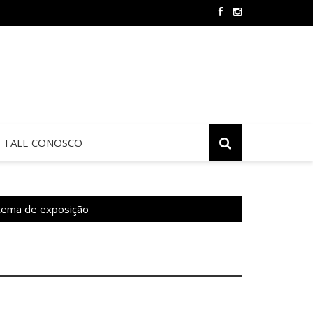
Oração e Vida na Paróquia São José
FALE CONOSCO
 tema de exposição