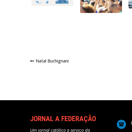
Navegação
Natal Buchignani
de
Post
JORNAL A FEDERAÇÃO
Um jornal católico a serviço da