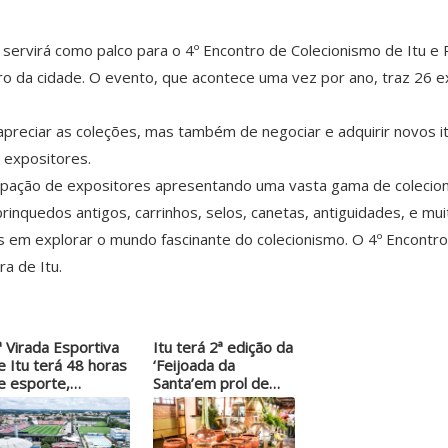
 servirá como palco para o 4º Encontro de Colecionismo de Itu e 
tro da cidade. O evento, que acontece uma vez por ano, traz 26 e
preciar as coleções, mas também de negociar e adquirir novos it
 expositores.
cipação de expositores apresentando uma vasta gama de colecioná
inquedos antigos, carrinhos, selos, canetas, antiguidades, e mui
 em explorar o mundo fascinante do colecionismo. O 4º Encontro 
a de Itu.
ª Virada Esportiva
Itu terá 2ª edição da
e Itu terá 48 horas
‘Feijoada da
e esporte,…
Santa’em prol de…