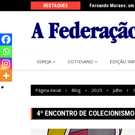
Ir
sta do Perdão de Assis
DESTAQUES
Fernando Moraes: um 
para
o
conteúdo
IGREJA
COTIDIANO
EDIÇÃO IM
Página inicial
Blog
2025
julho
4º ENCONTRO DE COLECIONISMO