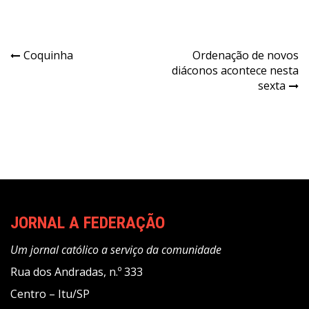
Navegação
Coquinha
Ordenação de novos
diáconos acontece nesta
de
sexta
Post
JORNAL A FEDERAÇÃO
Um jornal católico a serviço da comunidade
Rua dos Andradas, n.º 333
Centro – Itu/SP