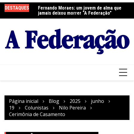
Ir
elebra a Festa do
DESTAQUES
Fernando Moraes: um jovem de alma que
Cu
para
jamais deixou morrer “A Federação”
o
conteúdo
Página inicial
Blog
2025
junho
19
Colunistas
Nilo Pereira
Cerimônia de Casamento