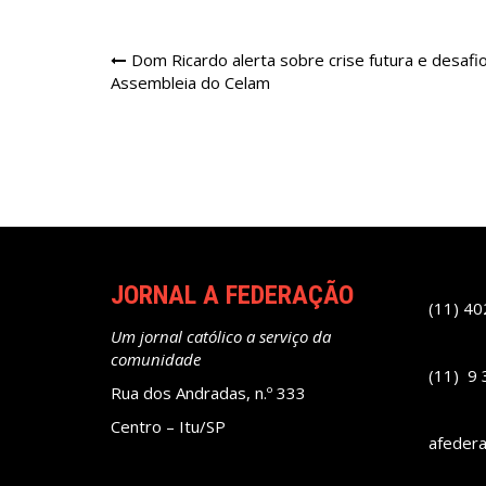
Navegação
Dom Ricardo alerta sobre crise futura e desafio
Assembleia do Celam
de
Post
JORNAL A FEDERAÇÃO
(11) 4
Um jornal católico a serviço da
comunidade
(11) 9
Rua dos Andradas, n.º 333
Centro – Itu/SP
afeder