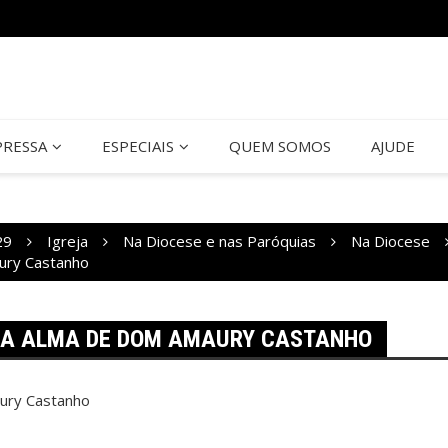
PRESSA
ESPECIAIS
QUEM SOMOS
AJUDE
29
Igreja
Na Diocese e nas Paróquias
Na Diocese
ury Castanho
LA ALMA DE DOM AMAURY CASTANHO