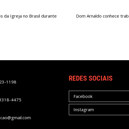
s da Igreja no Brasil durante
Dom Arnaldo conhece trab
REDES SOCIAIS
023-1198
Facebook
 3318-4475
Instagram
acao@gmail.com