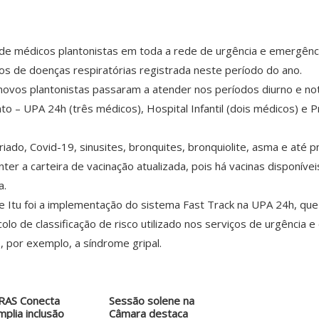
 de médicos plantonistas em toda a rede de urgência e emergênc
sos de doenças respiratórias registrada neste período do ano.
 novos plantonistas passaram a atender nos períodos diurno e no
o – UPA 24h (três médicos), Hospital Infantil (dois médicos) e P
sfriado, Covid-19, sinusites, bronquites, bronquiolite, asma e a
a carteira de vacinação atualizada, pois há vacinas disponívei
a.
 Itu foi a implementação do sistema Fast Track na UPA 24h, que
olo de classificação de risco utilizado nos serviços de urgência
 por exemplo, a síndrome gripal.
RAS Conecta
Sessão solene na
mplia inclusão
Câmara destaca