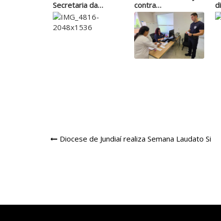
Secretaria da
contra…
d
Presidência…
Navegação
Diocese de Jundiaí realiza Semana Laudato Si
de
Post