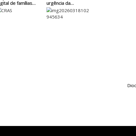
igital de famílias…
urgência da
moradia…
Dio