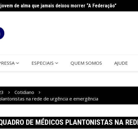
jovem de alma que jamais deixou morrer “A Federação”
na Paróquia São José
Cerco
PRESSA
ESPECIAIS
QUEM SOMOS
AJUDE
23
Cotidiano
plantonistas na rede de urgência e emergência
QUADRO DE MÉDICOS PLANTONISTAS NA RED