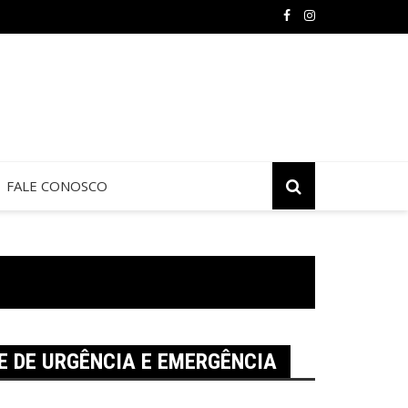
 de Jericó termina neste sábado na São Judas Tadeu
FALE CONOSCO
E DE URGÊNCIA E EMERGÊNCIA