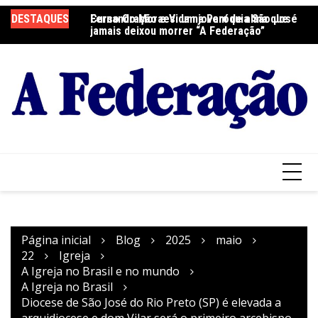
Ir
DESTAQUES
Fernando Moraes: um jovem de alma que
Curso Oração e Vida na Paróquia São José
Ce
para
jamais deixou morrer “A Federação”
S
o
conteúdo
Página inicial
Blog
2025
maio
22
Igreja
A Igreja no Brasil e no mundo
A Igreja no Brasil
Diocese de São José do Rio Preto (SP) é elevada a
arquidiocese e dom Vilar será o primeiro arcebispo