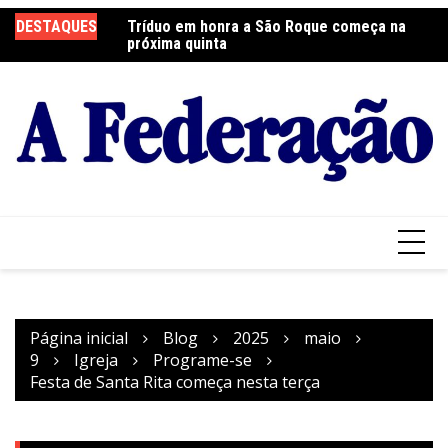
Ir
DESTAQUES
Tríduo em honra a São Roque começa na
Franciscanos Seculares realizam ação
F
para
próxima quinta
solidária
Pa
o
conteúdo
Página inicial
Blog
2025
maio
9
Igreja
Programe-se
Festa de Santa Rita começa nesta terça