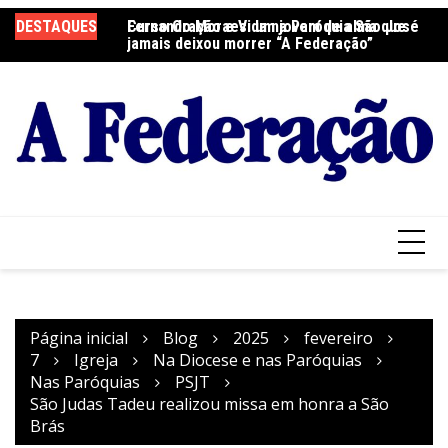
Ir
DESTAQUES
Fernando Moraes: um jovem de alma que
Curso Oração e Vida na Paróquia São José
Ce
para
jamais deixou morrer “A Federação”
S
o
conteúdo
Página inicial
Blog
2025
fevereiro
7
Igreja
Na Diocese e nas Paróquias
Nas Paróquias
PSJT
São Judas Tadeu realizou missa em honra a São
Brás