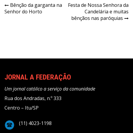
Navegação
Bênção da garganta na
Festa de Nossa Senhora da
Senhor do Horto
Candelária e muitas
de
bênçãos nas paróquias
Post
JORNAL A FEDERAÇÃO
Um jornal católico a serviço da comunidade
Rua dos Andradas, n.º 333
Centro – Itu/SP
(11) 4023-1198