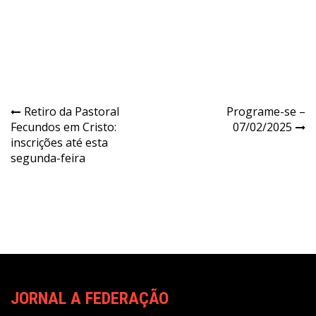
Navegação
Retiro da Pastoral
Programe-se –
Fecundos em Cristo:
07/02/2025
de
inscrições até esta
Post
segunda-feira
JORNAL A FEDERAÇÃO