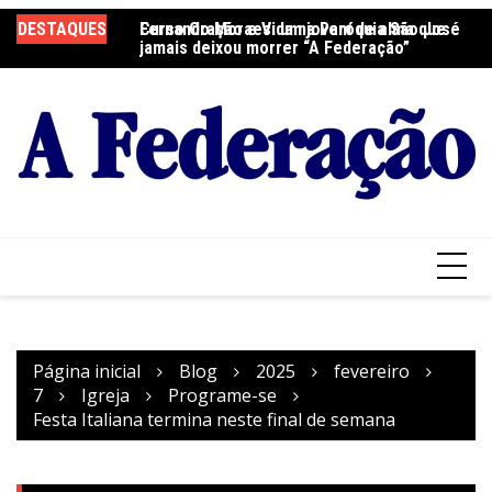
Ir
DESTAQUES
Fernando Moraes: um jovem de alma que
Curso Oração e Vida na Paróquia São José
Ce
para
jamais deixou morrer “A Federação”
S
o
conteúdo
Página inicial
Blog
2025
fevereiro
7
Igreja
Programe-se
Festa Italiana termina neste final de semana