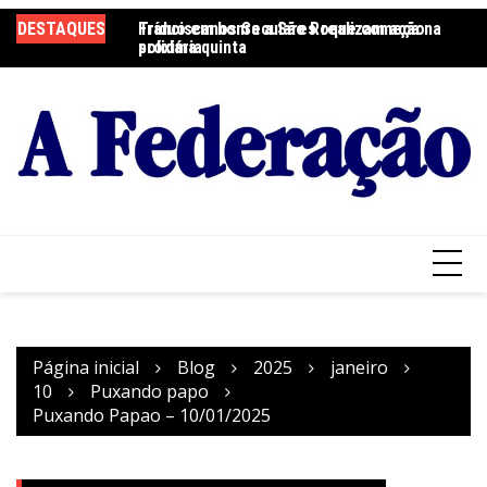
Ir
DESTAQUES
Tríduo em honra a São Roque começa na
Franciscanos Seculares realizam ação
F
para
próxima quinta
solidária
Pa
o
conteúdo
Página inicial
Blog
2025
janeiro
10
Puxando papo
Puxando Papao – 10/01/2025