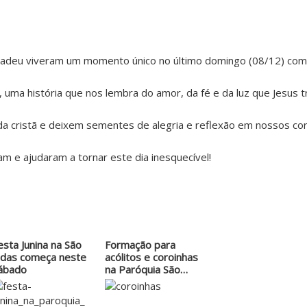
Tadeu viveram um momento único no último domingo (08/12) com 
”, uma história que nos lembra do amor, da fé e da luz que Jesus t
 cristã e deixem sementes de alegria e reflexão em nossos co
m e ajudaram a tornar este dia inesquecível!
esta Junina na São
Formação para
udas começa neste
acólitos e coroinhas
ábado
na Paróquia São…