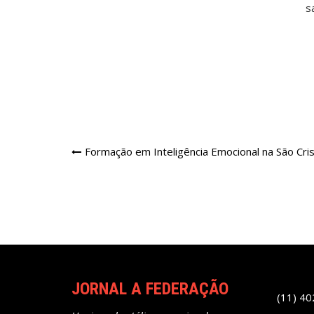
Navegação
Formação em Inteligência Emocional na São Cri
de
Post
JORNAL A FEDERAÇÃO
(11) 4