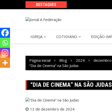
Ir
DESTAQUES
para
o
conteúdo
IGREJA
COTIDIANO
EDIÇÃO IM
Página inicial
Blog
2024
dezembro
“Dia de Cinema” na São Judas
“DIA DE CINEMA” NA SÃO JUDAS
13 de dezembro de 2024