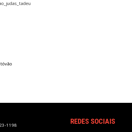
stóvão
REDES SOCIAIS
023-1198