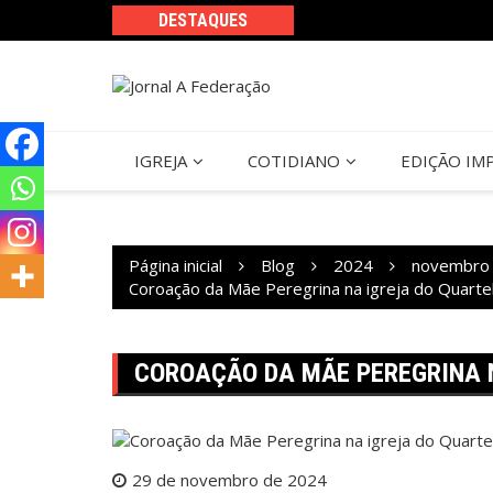
Ir
DESTAQUES
para
o
conteúdo
IGREJA
COTIDIANO
EDIÇÃO IM
Página inicial
Blog
2024
novembro
Coroação da Mãe Peregrina na igreja do Quarte
COROAÇÃO DA MÃE PEREGRINA 
29 de novembro de 2024