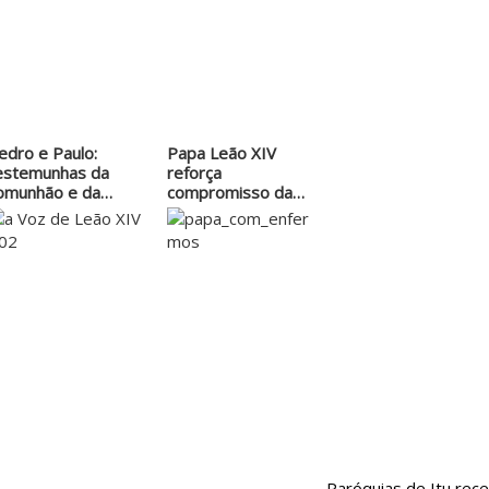
edro e Paulo:
Papa Leão XIV
estemunhas da
reforça
omunhão e da
compromisso da
issão da Igreja
Igreja com os
doentes
Paróquias de Itu rec