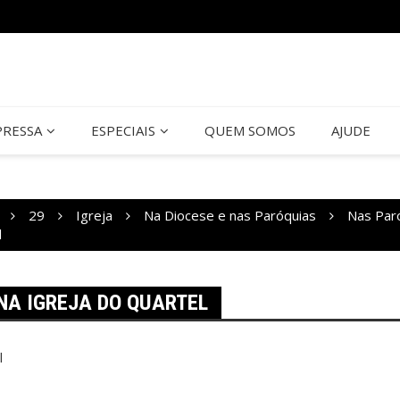
PRESSA
ESPECIAIS
QUEM SOMOS
AJUDE
29
Igreja
Na Diocese e nas Paróquias
Nas Par
l
NA IGREJA DO QUARTEL