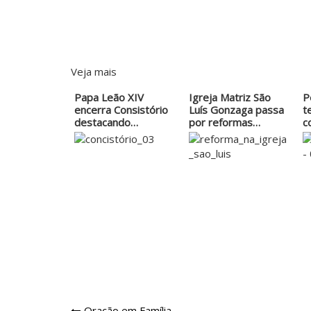
Veja mais
Papa Leão XIV
Igreja Matriz São
P
encerra Consistório
Luís Gonzaga passa
t
destacando…
por reformas…
c
m
Oração em Família