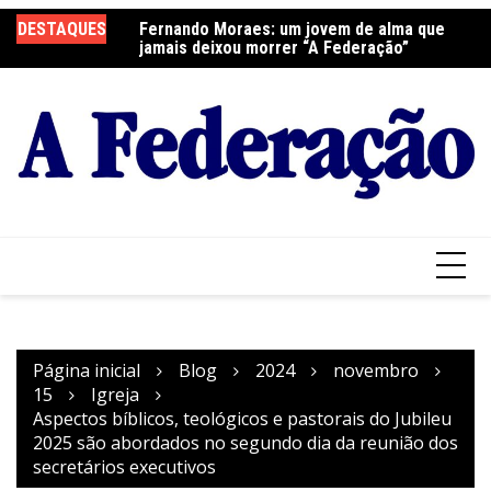
Ir
elebra a Festa do
DESTAQUES
Fernando Moraes: um jovem de alma que
Cu
para
jamais deixou morrer “A Federação”
o
conteúdo
Página inicial
Blog
2024
novembro
15
Igreja
Aspectos bíblicos, teológicos e pastorais do Jubileu
2025 são abordados no segundo dia da reunião dos
secretários executivos