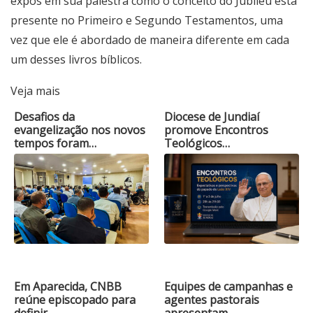
expôs em sua palestra como o conceito do Jubileu está
presente no Primeiro e Segundo Testamentos, uma
vez que ele é abordado de maneira diferente em cada
um desses livros bíblicos.
Veja mais
Desafios da
Diocese de Jundiaí
evangelização nos novos
promove Encontros
tempos foram…
Teológicos…
Em Aparecida, CNBB
Equipes de campanhas e
reúne episcopado para
agentes pastorais
definir…
apresentam…