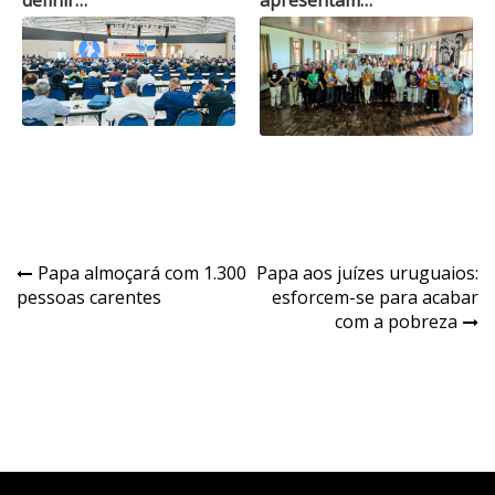
Navegação
Papa almoçará com 1.300
Papa aos juízes uruguaios:
pessoas carentes
esforcem-se para acabar
de
com a pobreza
Post