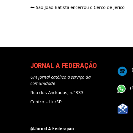
Navegação
São João Batista encerrou o Cerco de Jericó
de
Post
JORNAL A FEDERAÇÃO
Um jornal católico a serviço da
comunidade
(
Rua dos Andradas, n.º 333
Centro – Itu/SP
@Jornal A Federação