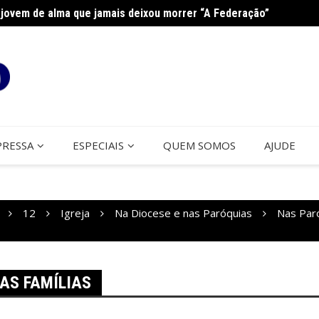
jovem de alma que jamais deixou morrer “A Federação”
Curso 
PRESSA
ESPECIAIS
QUEM SOMOS
AJUDE
12
Igreja
Na Diocese e nas Paróquias
Nas Par
AS FAMÍLIAS