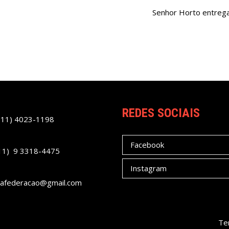
Senhor Horto entreg
REDES SOCIAIS
(11) 4023-1198
Facebook
11) 9 3318-4475
Instagram
afederacao@gmail.com
Te