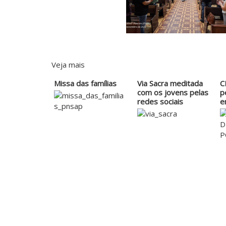
Veja mais
Missa das famílias
Via Sacra meditada
C
com os jovens pelas
p
redes sociais
e
d