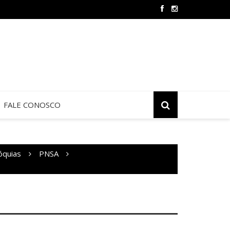
Oração e Vida na Paróquia São José
FALE CONOSCO
óquias
PNSA