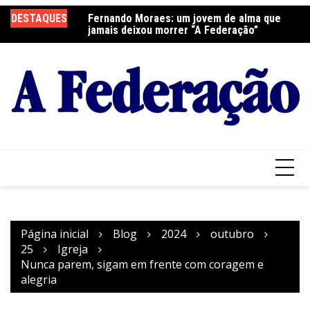
Ir
elebra a Festa do
DESTAQUES
Fernando Moraes: um jovem de alma que
Cu
para
jamais deixou morrer “A Federação”
o
conteúdo
Página inicial
Blog
2024
outubro
25
Igreja
Nunca parem, sigam em frente com coragem e
alegria