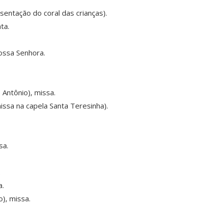
sentação do coral das crianças).
ta.
.
Nossa Senhora.
Antônio), missa.
issa na capela Santa Teresinha).
sa.
.
a.
), missa.