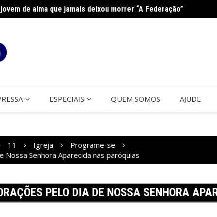
jovem de alma que jamais deixou morrer “A Federação”
na Paróquia São José
Cerco
PRESSA
ESPECIAIS
QUEM SOMOS
AJUDE
11
Igreja
Programe-se
e Nossa Senhora Aparecida nas paróquias
ORAÇÕES PELO DIA DE NOSSA SENHORA APA