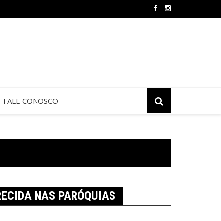
 de Jericó termina neste sábado na São Judas Tadeu
FALE CONOSCO
RECIDA NAS PARÓQUIAS