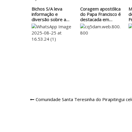
Bichos S/A leva
Coragem apostólica
M
informação e
do Papa Francisco é
d
diversão sobre a
destacada em…
F
causa…
Navegação
Comunidade Santa Teresinha do Pirapitingui ce
de
Post