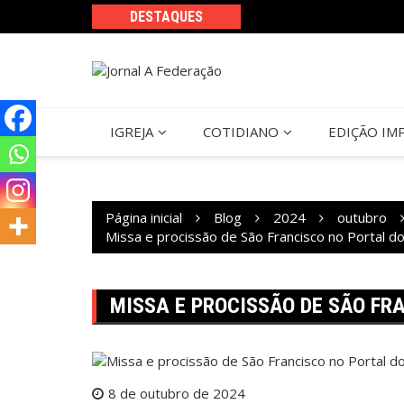
Ir
DESTAQUES
para
o
conteúdo
IGREJA
COTIDIANO
EDIÇÃO IM
Página inicial
Blog
2024
outubro
Missa e procissão de São Francisco no Portal d
MISSA E PROCISSÃO DE SÃO FR
8 de outubro de 2024