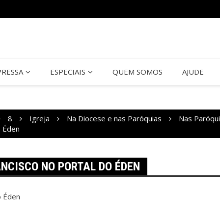
PRESSA
ESPECIAIS
QUEM SOMOS
AJUDE
8
Igreja
Na Diocese e nas Paróquias
Nas Paróqu
o Éden
ANCISCO NO PORTAL DO ÉDEN