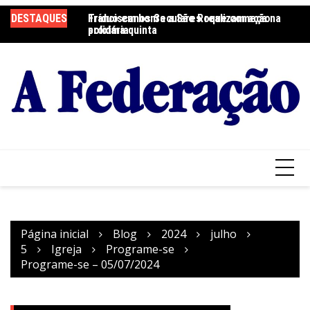
Ir
DESTAQUES
Tríduo em honra a São Roque começa na
Franciscanos Seculares realizam ação
F
para
próxima quinta
solidária
Pa
o
conteúdo
Página inicial
Blog
2024
julho
5
Igreja
Programe-se
Programe-se – 05/07/2024