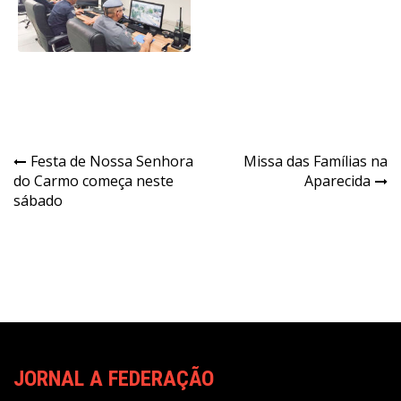
Navegação
Festa de Nossa Senhora
Missa das Famílias na
do Carmo começa neste
Aparecida
de
sábado
Post
JORNAL A FEDERAÇÃO