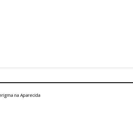
Na Diocese e nas Paróquias
Nas Paróquias
PNSA
En