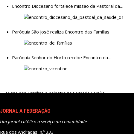
Encontro Diocesano fortalece missão da Pastoral da…
Paróquia São José realiza Encontro das Famílias
Paróquia Senhor do Horto recebe Encontro da…
Navegação
Missa das Famílias e palestra na Sagrada Família
de
Post
JORNAL A FEDERAÇÃO
Um jornal católico a serviço da comunidade
Rua dos Andradas, n.º 333