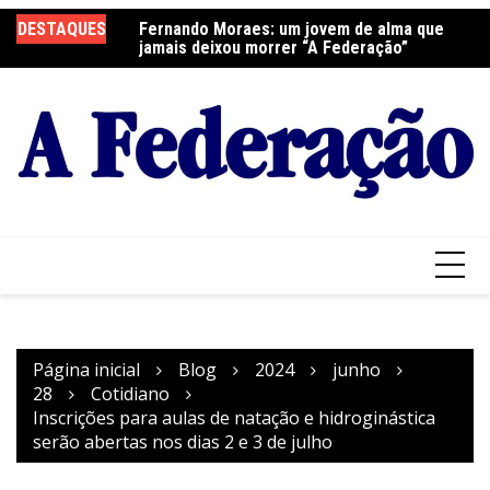
Ir
elebra a Festa do
DESTAQUES
Fernando Moraes: um jovem de alma que
Cu
para
jamais deixou morrer “A Federação”
o
conteúdo
Página inicial
Blog
2024
junho
28
Cotidiano
Inscrições para aulas de natação e hidroginástica
serão abertas nos dias 2 e 3 de julho