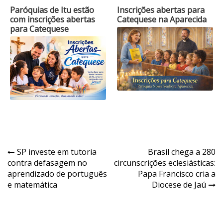
Paróquias de Itu estão
Inscrições abertas para
com inscrições abertas
Catequese na Aparecida
para Catequese
Navegação
SP investe em tutoria
Brasil chega a 280
contra defasagem no
circunscrições eclesiásticas:
de
aprendizado de português
Papa Francisco cria a
Post
e matemática
Diocese de Jaú