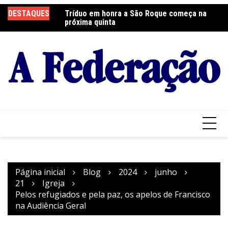
Ir
 será neste sábado
DESTAQUES
Tríduo em honra a São Roque começa na
Fr
para
próxima quinta
so
o
conteúdo
Página inicial
Blog
2024
junho
21
Igreja
Pelos refugiados e pela paz, os apelos de Francisco
na Audiência Geral