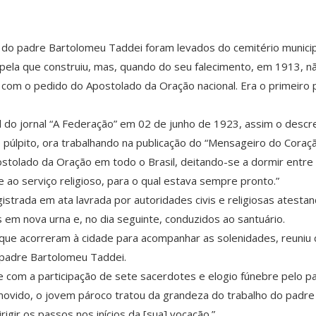
o padre Bartolomeu Taddei foram levados do cemitério municipal
apela que construiu, mas, quando do seu falecimento, em 1913, n
e com o pedido do Apostolado da Oração nacional. Era o primeiro p
l do jornal “A Federação” em 02 de junho de 1923, assim o descrev
 no púlpito, ora trabalhando na publicação do “Mensageiro do Cora
stolado da Oração em todo o Brasil, deitando-se a dormir entr
 ao serviço religioso, para o qual estava sempre pronto.”
istrada em ata lavrada por autoridades civis e religiosas ates
em nova urna e, no dia seguinte, conduzidos ao santuário.
ue acorreram à cidade para acompanhar as solenidades, reuniu ce
 padre Bartolomeu Taddei.
e com a participação de sete sacerdotes e elogio fúnebre pelo pa
vido, o jovem pároco tratou da grandeza do trabalho do padre s
igir os passos nos inícios da [sua] vocação.”