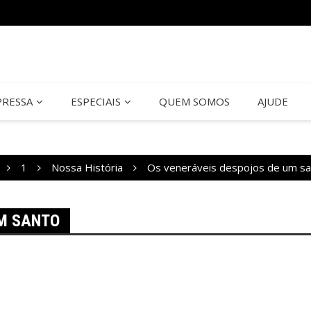
PRESSA
ESPECIAIS
QUEM SOMOS
AJUDE
1
Nossa História
Os veneráveis despojos de um s
UM SANTO