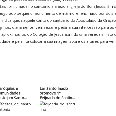
tais foi inumada no santuário a anexo à igreja do Bom Jesus. E
i inaugurado pequeno monumento de mármore, encimado por dois 
o, indica que, naquele canto do santuário do Apostolado da Oraç
grinos, diariamente, vêm rezar e pedir a sua intercessão para as
roximou-os do Coração de Jesus abrindo uma vereda infinita de 
tidade e permita colocar a sua imagem sobre os altares para ve
aróquias e
Lar Santo Inácio
omunidades
promove 1ª
estejam Santo
Feijoada do Santinho
ntônio
com…