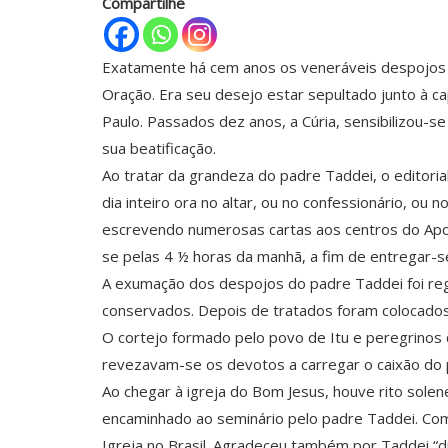
Compartilhe
Exatamente há cem anos os veneráveis despojos d
Oração. Era seu desejo estar sepultado junto à c
Paulo. Passados dez anos, a Cúria, sensibilizou-s
sua beatificação.
Ao tratar da grandeza do padre Taddei, o editoria
dia inteiro ora no altar, ou no confessionário, ou
escrevendo numerosas cartas aos centros do Apo
se pelas 4 ½ horas da manhã, a fim de entregar-se
A exumação dos despojos do padre Taddei foi reg
conservados. Depois de tratados foram colocados 
O cortejo formado pelo povo de Itu e peregrinos q
revezavam-se os devotos a carregar o caixão do
Ao chegar à igreja do Bom Jesus, houve rito solen
encaminhado ao seminário pelo padre Taddei. Como
Igreja no Brasil. Agradeceu também por Taddei “dir