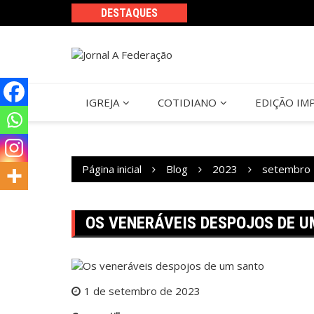
Ir
DESTAQUES
para
o
conteúdo
IGREJA
COTIDIANO
EDIÇÃO IM
Página inicial
Blog
2023
setembro
OS VENERÁVEIS DESPOJOS DE 
1 de setembro de 2023