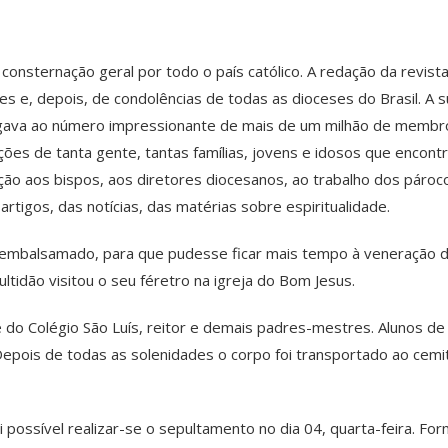
consternação geral por todo o país católico. A redação da revis
es e, depois, de condolências de todas as dioceses do Brasil. A
 chegava ao número impressionante de mais de um milhão de memb
ões de tanta gente, tantas famílias, jovens e idosos que encont
ão aos bispos, aos diretores diocesanos, ao trabalho dos pároc
rtigos, das notícias, das matérias sobre espiritualidade.
r embalsamado, para que pudesse ficar mais tempo à veneração
ltidão visitou o seu féretro na igreja do Bom Jesus.
do Colégio São Luís, reitor e demais padres-mestres. Alunos de 
epois de todas as solenidades o corpo foi transportado ao cemité
 possível realizar-se o sepultamento no dia 04, quarta-feira. For