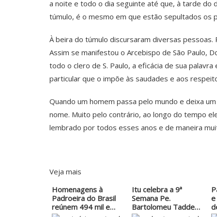
a noite e todo o dia seguinte até que, à tarde d
túmulo, é o mesmo em que estão sepultados os pa
À beira do túmulo discursaram diversas pessoas. P
Assim se manifestou o Arcebispo de São Paulo, Do
todo o clero de S. Paulo, a eficácia de sua palav
particular que o impõe às saudades e aos respeito
Quando um homem passa pelo mundo e deixa um ra
nome. Muito pelo contrário, ao longo do tempo e
lembrado por todos esses anos e de maneira muit
Veja mais
Homenagens à
Itu celebra a 9ª
P
Padroeira do Brasil
Semana Pe.
e
reúnem 494 mil em
Bartolomeu Taddei
d
Aparecida
com…