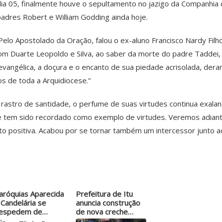
o dia 05, finalmente houve o sepultamento no jazigo da Companhia
dres Robert e William Godding ainda hoje.
elo Apostolado da Oração, falou o ex-aluno Francisco Nardy Filho
m Duarte Leopoldo e Silva, ao saber da morte do padre Taddei, at
ra evangélica, a doçura e o encanto de sua piedade acrisolada, d
s de toda a Arquidiocese.”
stro de santidade, o perfume de suas virtudes continua exala
le tem sido recordado como exemplo de virtudes. Veremos adian
o positiva. Acabou por se tornar também um intercessor junto a
aróquias Aparecida
Prefeitura de Itu
 Candelária se
anuncia construção
espedem de…
de nova creche…