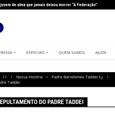
jovem de alma que jamais deixou morrer “A Federação”
na Paróquia São José
Cerco
PRESSA
ESPECIAIS
QUEM SOMOS
AJUDE
11
Nossa História
Padre Bartolomeu Taddei S.J.
adre Taddei
EPULTAMENTO DO PADRE TADDEI