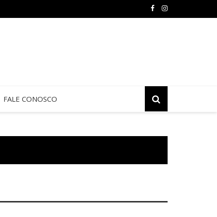
 de Jericó termina neste sábado na São Judas Tadeu
FALE CONOSCO