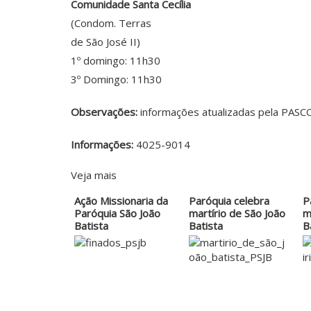
Comunidade Santa Cecília
(Condom. Terras
de São José II)
1º domingo: 11h30
3º Domingo: 11h30
Observações:
informações atualizadas pela PASC
Informações:
4025-9014
Veja mais
Ação Missionaria da
Paróquia celebra
P
Paróquia São João
martírio de São João
m
Batista
Batista
B