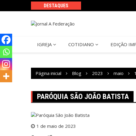
Ir
DESTAQUES
para
o
conteúdo
IGREJA
COTIDIANO
EDIÇÃO IM
Página inicial
Blog
2023
maio
PARÓQUIA SÃO JOÃO BATISTA
1 de maio de 2023