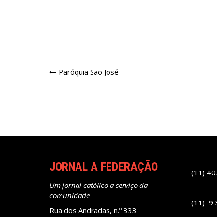
Navegação
Paróquia São José
de
Post
JORNAL A FEDERAÇÃO
(11) 4
Um jornal católico a serviço da
comunidade
(11) 9
Rua dos Andradas, n.º 333