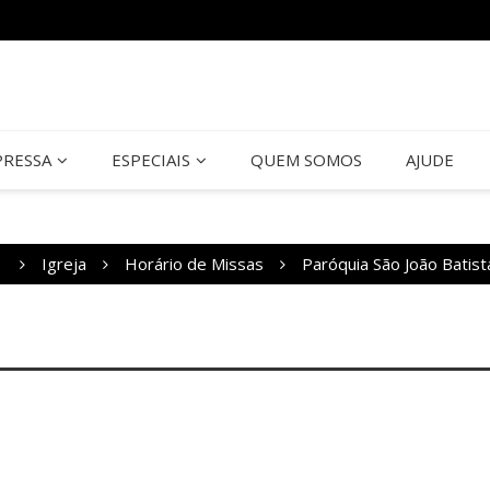
PRESSA
ESPECIAIS
QUEM SOMOS
AJUDE
1
Igreja
Horário de Missas
Paróquia São João Batist