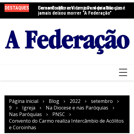
Ir
DESTAQUES
Fernando Moraes: um jovem de alma que
Curso Oração e Vida na Paróquia São José
Ce
para
jamais deixou morrer “A Federação”
S
o
conteúdo
Página inicial
Blog
2022
setembro
9
Igreja
Na Diocese e nas Paróquias
Nas Paróquias
PNSC
Convento do Carmo realiza Intercâmbio de Acólitos
e Coroinhas