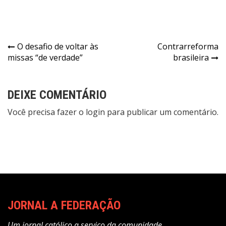
Navegação
O desafio de voltar às
Contrarreforma
missas “de verdade”
brasileira
de
Post
DEIXE COMENTÁRIO
Você precisa fazer o
login
para publicar um comentário.
JORNAL A FEDERAÇÃO
Um jornal católico a serviço da comunidade