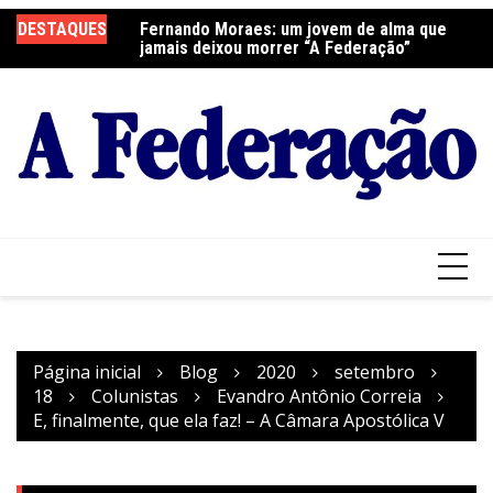
Ir
DESTAQUES
Fernando Moraes: um jovem de alma que
Curso Oração e Vida na Paróquia São José
Ce
para
jamais deixou morrer “A Federação”
S
o
conteúdo
Página inicial
Blog
2020
setembro
18
Colunistas
Evandro Antônio Correia
E, finalmente, que ela faz! – A Câmara Apostólica V