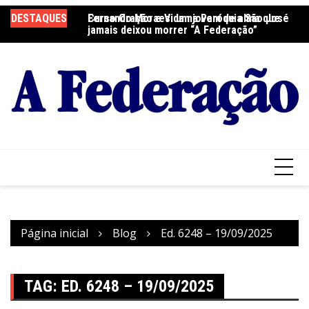
Ir
DESTAQUES
Fernando Moraes: um jovem de alma que
Curso Oração e Vida na Paróquia São José
Ce
para
jamais deixou morrer “A Federação”
S
o
conteúdo
Página inicial
Blog
Ed. 6248 – 19/09/2025
TAG:
ED. 6248 – 19/09/2025