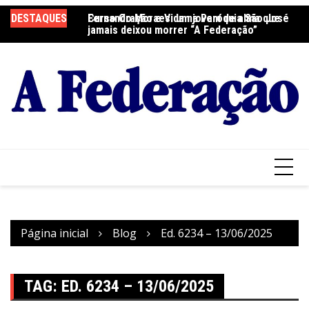
Ir
DESTAQUES
Fernando Moraes: um jovem de alma que
Curso Oração e Vida na Paróquia São José
Ce
para
jamais deixou morrer “A Federação”
S
o
conteúdo
Página inicial
Blog
Ed. 6234 – 13/06/2025
TAG:
ED. 6234 – 13/06/2025