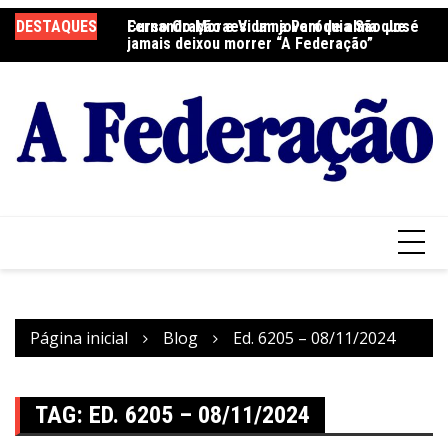
Ir
DESTAQUES
Fernando Moraes: um jovem de alma que
Curso Oração e Vida na Paróquia São José
Ce
para
jamais deixou morrer “A Federação”
S
o
conteúdo
Página inicial
Blog
Ed. 6205 – 08/11/2024
TAG:
ED. 6205 – 08/11/2024