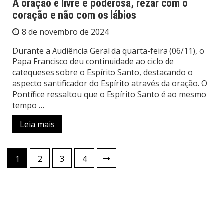
A oração é livre e poderosa, rezar com o
coração e não com os lábios
8 de novembro de 2024
Durante a Audiência Geral da quarta-feira (06/11), o
Papa Francisco deu continuidade ao ciclo de
catequeses sobre o Espírito Santo, destacando o
aspecto santificador do Espírito através da oração. O
Pontífice ressaltou que o Espírito Santo é ao mesmo
tempo …
Leia mais
Paginação
1
2
3
4
de
posts